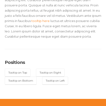
adipiscing elit. Curabitur pellentesque neque eget diam
posuere porta. Quisque ut nulla at nunc vehicula lacinia. Proin
adipiscing porta tellus, ut feugiat nibh adipiscing sit amet. In eu
justo a felis faucibus ornare vel id metus.
Vestibulum ante ipsum
primis in faucibus
tooltip here
luctus et ultrices posuere cubilia
Curae; In eu libero ligula. Fusce eget metus lorem, ac viverra
leo. Lorem ipsum dolor sit amet, consectetur adipiscing elit.
Curabitur pellentesque neque eget diam posuere porta.
Positions
Tooltip on Top
Tooltip on Right
Tooltip on Bottom
Tooltip on Left